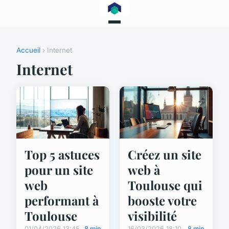
Accueil
› Internet
Internet
Top 5 astuces
Créez un site
pour un site
web à
web
Toulouse qui
performant à
booste votre
Toulouse
visibilité
01/04/2026 13:45
8 min
16/03/2026 18:10
8 min