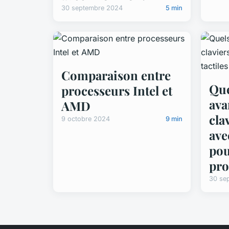
30 septembre 2024
5 min
Comparaison entre
Que
processeurs Intel et
ava
AMD
cla
9 octobre 2024
9 min
ave
pou
pr
30 se