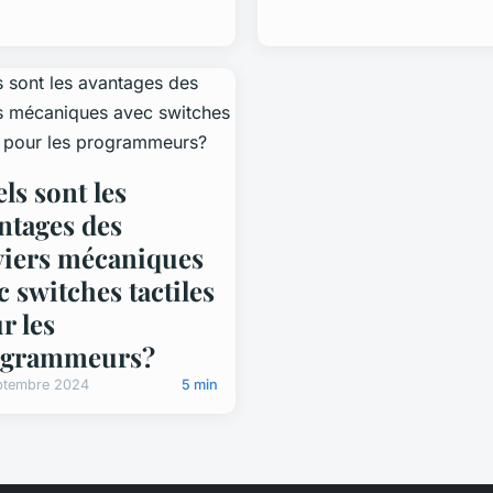
ls sont les
ntages des
viers mécaniques
c switches tactiles
r les
ogrammeurs?
ptembre 2024
5 min