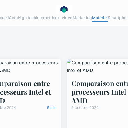
cueil
Actu
High tech
Internet
Jeux-video
Marketing
Matériel
Smartpho
paraison entre
Comparaison ent
cesseurs Intel et
processeurs Intel 
D
AMD
obre 2024
9 min
9 octobre 2024