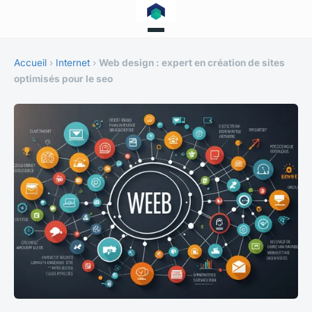
Accueil
›
Internet
›
Web design : expert en création de sites
optimisés pour le seo