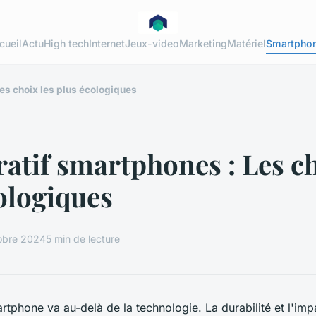
cueil
Actu
High tech
Internet
Jeux-video
Marketing
Matériel
Smartpho
es choix les plus écologiques
tif smartphones : Les ch
ologiques
obre 2024
5 min de lecture
rtphone va au-delà de la technologie. La durabilité et l'imp