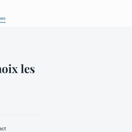
nes
oix les
act