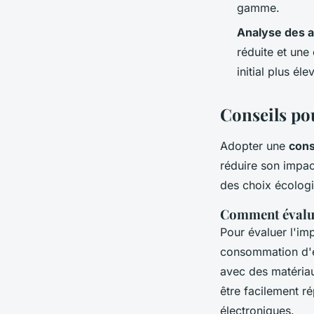
gamme.
Analyse des a
réduite et une
initial plus éle
Conseils po
Adopter une
con
réduire son impa
des choix écolog
Comment évalue
Pour évaluer l'im
consommation d'én
avec des matériau
être facilement ré
électroniques.