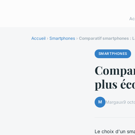
Ac
Accueil
›
Smartphones
›
Comparatif smartphones : L
SMARTPHONES
Compara
plus éc
M
Margaux
9 oct
Le choix d'un sma