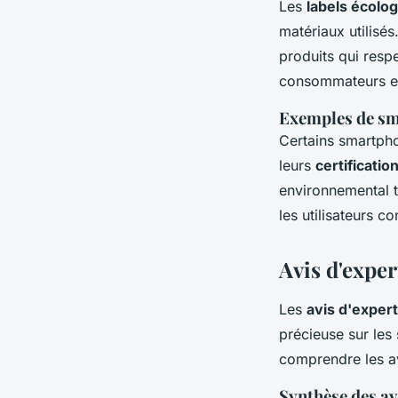
Les
labels écolo
matériaux utilisés
produits qui resp
consommateurs enc
Exemples de sm
Certains smartpho
leurs
certificati
environnemental t
les utilisateurs c
Avis d'exper
Les
avis d'exper
précieuse sur le
comprendre les av
Synthèse des av