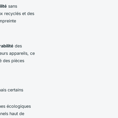
lité
sans
x recyclés et des
empreinte
abilité
des
eurs appareils, ce
té des pièces
mais certains
nes écologiques
nnels haut de