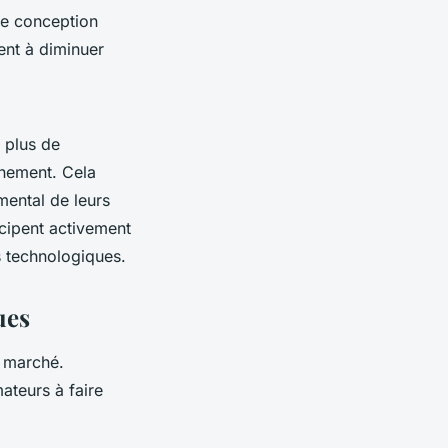
une conception
ent à diminuer
 plus de
nnement. Cela
emental de leurs
cipent activement
s technologiques.
ues
e marché.
teurs à faire