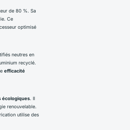
eur de 80 %. Sa
vie. Ce
cesseur optimisé
ifiés neutres en
luminium recyclé.
re
efficacité
s écologiques
. Il
gie renouvelable.
ication utilise des