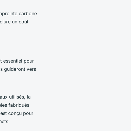
mpreinte carbone
clure un coût
t essentiel pour
s guideront vers
x utilisés, la
èles fabriqués
e est conçu pour
hets