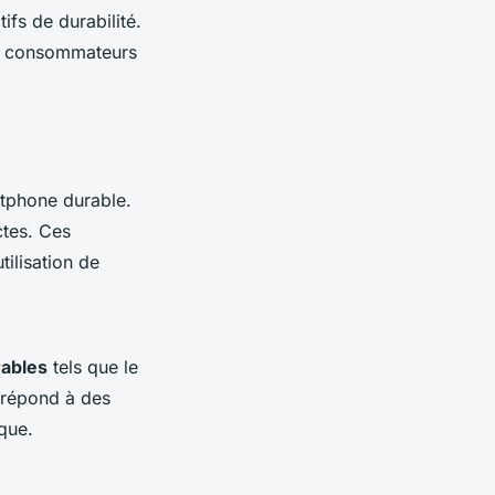
fs de durabilité.
x consommateurs
rtphone durable.
ctes. Ces
tilisation de
rables
tels que le
 répond à des
que.