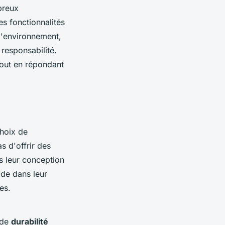
breux
s fonctionnalités
l'environnement,
responsabilité.
out en répondant
choix de
s d'offrir des
s leur conception
ide dans leur
es.
 de
durabilité